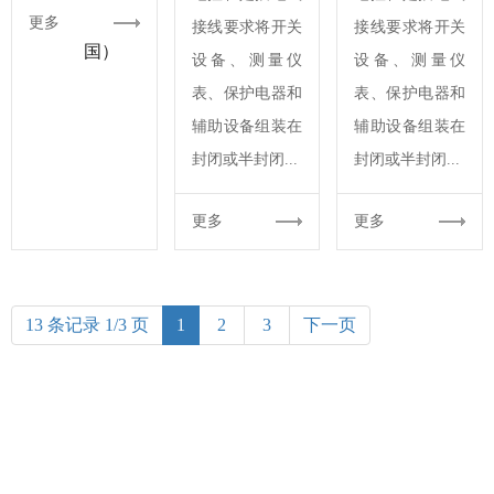
更多
接线要求将开关
接线要求将开关
国）
设备、测量仪
设备、测量仪
表、保护电器和
表、保护电器和
辅助设备组装在
辅助设备组装在
封闭或半封闭...
封闭或半封闭...
更多
更多
13 条记录 1/3 页
1
2
3
下一页