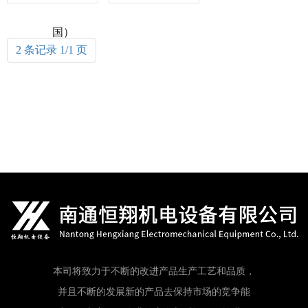
国）
2 条记录 1/1 页
本司将致力于不断的改进产品生产工艺和品质，
并且不断的发展新的产品去保持市场的竞争能