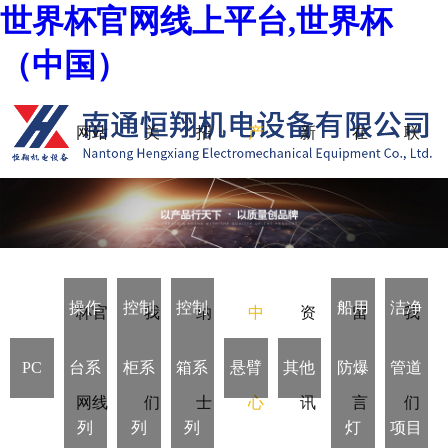
世界杯官网线上平台,世界杯
（中国）
网站
关
招
产
新
在
联
世界
于
贤
品
闻
线
系
操作
控制
控制
船用
洁净
杯官
我
纳
中
资
留
我
PC
台系
柜系
箱系
悬臂
其他
防爆
管道
网线
们
士
心
讯
言
们
列
列
列
灯
项目