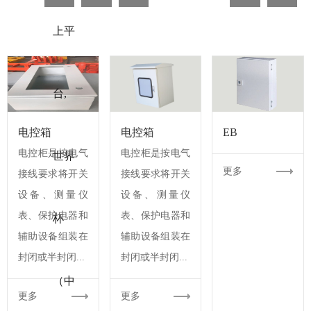
上平
台,
电控箱
电控箱
EB
电控柜是按电气
电控柜是按电气
世界
更多
接线要求将开关
接线要求将开关
设备、测量仪
设备、测量仪
表、保护电器和
表、保护电器和
杯
辅助设备组装在
辅助设备组装在
封闭或半封闭...
封闭或半封闭...
（中
更多
更多