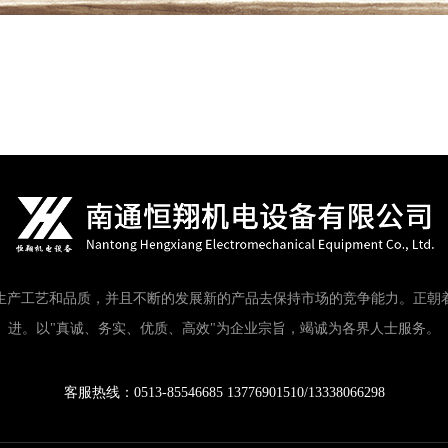
生产工艺和品质，并且不断的发展新的产品去保持市场的竞争能力。正朝
进。以"真诚、务实、优质、高效"为企业宗旨，竭诚为各界人士服务。
客服热线：0513-85546685 13776901510/13338066298