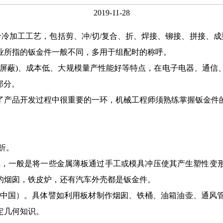
2019-11-28
综合冷加工工艺，包括剪、冲/切/复合、折、焊接、铆接、拼接、
业所指的钣金件一般不同，多用于组配时的称呼。
磁屏蔽)、成本低、大规模量产性能好等特点，在电子电器、通信
部分。
了产品开发过程中很重要的一环，机械工程师须熟练掌握钣金件
折。
metal，一般是将一些金属薄板通过手工或模具冲压使其产生塑
的烟囱，铁皮炉，还有汽车外壳都是钣金件。
（中国）。具体譬如利用板材制作烟囱、铁桶、油箱油壶、通风
定几何知识。