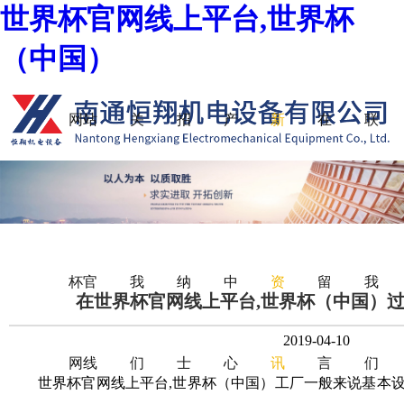
世界杯官网线上平台,世界杯
（中国）
网站
关
招
产
新
在
联
世界
于
贤
品
闻
线
系
杯官
我
纳
中
资
留
我
在世界杯官网线上平台,世界杯（中国）过
2019-04-10
网线
们
士
心
讯
言
们
世界杯官网线上平台,世界杯（中国）工厂一般来说基本